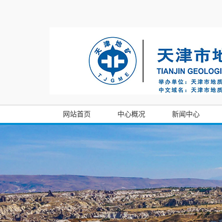
网站首页
中心概况
新闻中心