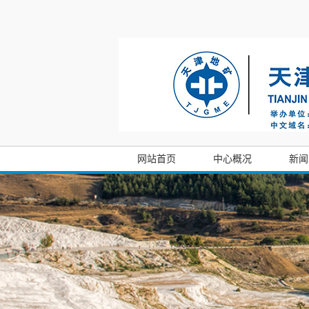
网站首页
中心概况
新闻