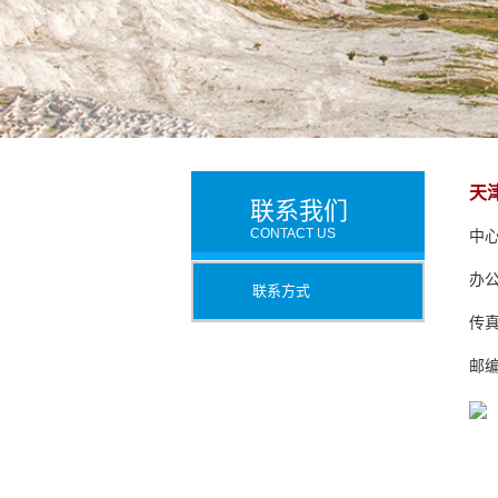
天
联系我们
CONTACT US
中
办公
联系方式
传真
邮编