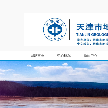
网站首页
中心概况
新闻中心